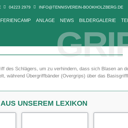
E
04223 2979
INFO@TENNISVEREIN-BOOKHOLZBERG.DE
FERIENCAMP
ANLAGE
NEWS
BILDERGALERIE
TE
GRI
riff des Schlägers, um zu verhindern, dass sich Blasen an 
kelt, während Übergriffbänder (Overgrips) über das Basisgrif
N AUS UNSEREM LEXIKON