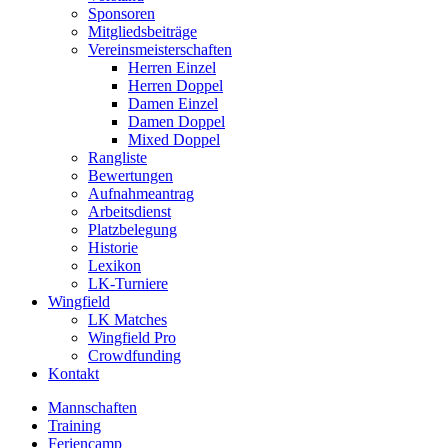
Sponsoren
Mitgliedsbeiträge
Vereinsmeisterschaften
Herren Einzel
Herren Doppel
Damen Einzel
Damen Doppel
Mixed Doppel
Rangliste
Bewertungen
Aufnahmeantrag
Arbeitsdienst
Platzbelegung
Historie
Lexikon
LK-Turniere
Wingfield
LK Matches
Wingfield Pro
Crowdfunding
Kontakt
Mannschaften
Training
Feriencamp