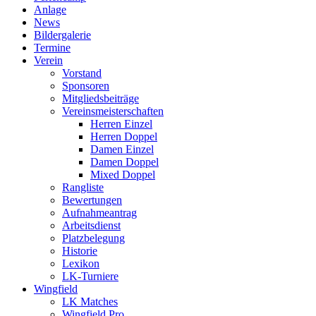
Anlage
News
Bildergalerie
Termine
Verein
Vorstand
Sponsoren
Mitgliedsbeiträge
Vereinsmeisterschaften
Herren Einzel
Herren Doppel
Damen Einzel
Damen Doppel
Mixed Doppel
Rangliste
Bewertungen
Aufnahmeantrag
Arbeitsdienst
Platzbelegung
Historie
Lexikon
LK-Turniere
Wingfield
LK Matches
Wingfield Pro