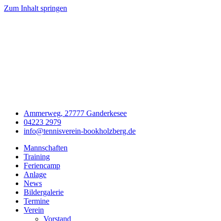
Zum Inhalt springen
Ammerweg, 27777 Ganderkesee
04223 2979
info@tennisverein-bookholzberg.de
Mannschaften
Training
Feriencamp
Anlage
News
Bildergalerie
Termine
Verein
Vorstand