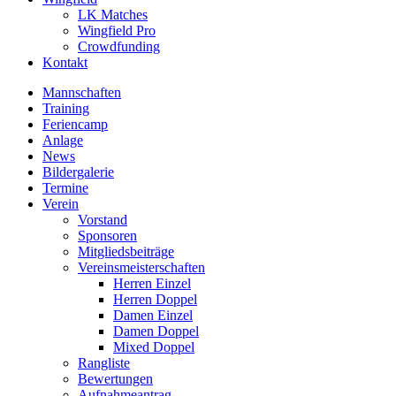
LK Matches
Wingfield Pro
Crowdfunding
Kontakt
Mannschaften
Training
Feriencamp
Anlage
News
Bildergalerie
Termine
Verein
Vorstand
Sponsoren
Mitgliedsbeiträge
Vereinsmeisterschaften
Herren Einzel
Herren Doppel
Damen Einzel
Damen Doppel
Mixed Doppel
Rangliste
Bewertungen
Aufnahmeantrag