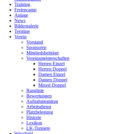
Training
Feriencamp
Anlage
News
Bildergalerie
Termine
Verein
Vorstand
Sponsoren
Mitgliedsbeiträge
Vereinsmeisterschaften
Herren Einzel
Herren Doppel
Damen Einzel
Damen Doppel
Mixed Doppel
Rangliste
Bewertungen
Aufnahmeantrag
Arbeitsdienst
Platzbelegung
Historie
Lexikon
LK-Turniere
Wingfield